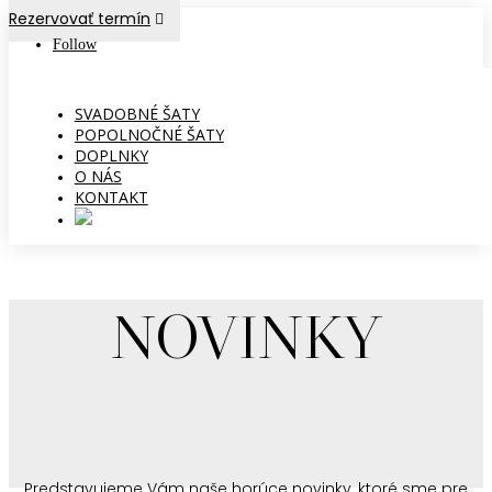
Rezervovať termín
Follow
SVADOBNÉ ŠATY
POPOLNOČNÉ ŠATY
DOPLNKY
O NÁS
KONTAKT
NOVINKY
Predstavujeme Vám naše horúce novinky, ktoré sme pre